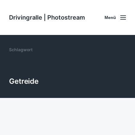
Drivingralle | Photostream
Menü
Schlagwort
Getreide
Unser künftig Brot. #Getreide
#Pflanzen #Essen #Natur
12. Juni 2015