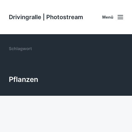
Drivingralle | Photostream
Menü
Schlagwort
Pflanzen
Auch bei #Regen ist #Hamburg
schön. #SchönsteStadtDerWelt
#Germany #Pflanzen #Blumen