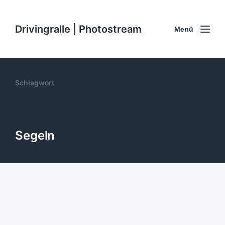
Drivingralle | Photostream
Menü
Schlagwort
Segeln
Landgang . . . #Segeln #Cafe
#Hafen #Marina #Sailing
#Griechenland #Greece