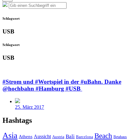
Such-
Suche
Suchen
Overlay
nach:
verbergen
Schlagwort
USB
Schlagwort
USB
#Strom und #Wortspiel in der #uBahn. Danke
@hochbahn #Hamburg #USB
Veröffentlichungsdatum
25. März 2017
Hashtags
Asia
Beach
Bali
Athens
Aussicht
Austria
Barcelona
Betahaus