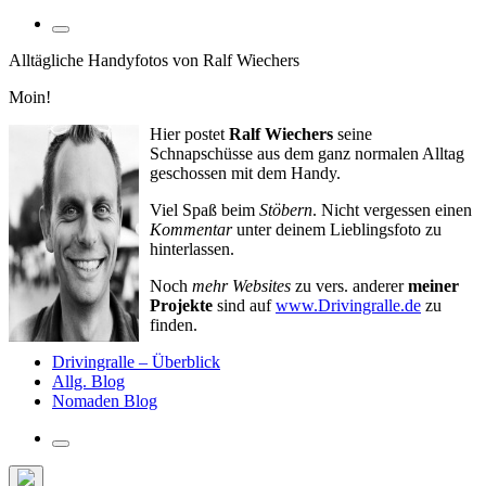
Suchfeld
umschalten
Alltägliche Handyfotos von Ralf Wiechers
Moin!
Hier postet
Ralf Wiechers
seine
Schnapschüsse aus dem ganz normalen Alltag
geschossen mit dem Handy.
Viel Spaß beim
Stöbern
. Nicht vergessen einen
Kommentar
unter deinem Lieblingsfoto zu
hinterlassen.
Noch
mehr Websites
zu vers. anderer
meiner
Projekte
sind auf
www.Drivingralle.de
zu
finden.
Drivingralle – Überblick
Allg. Blog
Nomaden Blog
Suchfeld
umschalten