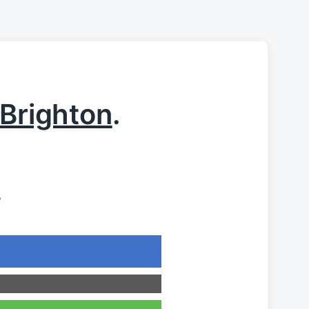
Brighton
.
n