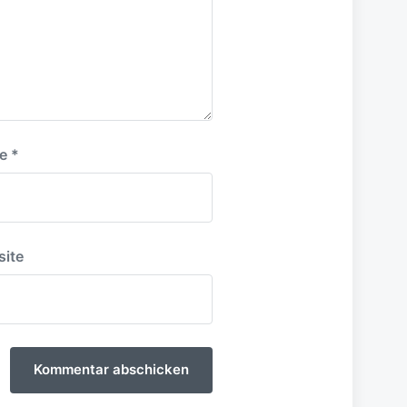
e
*
ite