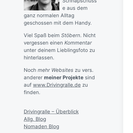
Schnapschüss
e aus dem
ganz normalen Alltag
geschossen mit dem Handy.
Viel Spaß beim
Stöbern
. Nicht
vergessen einen
Kommentar
unter deinem Lieblingsfoto zu
hinterlassen.
Noch
mehr Websites
zu vers.
anderer
meiner Projekte
sind
auf
www.Drivingralle.de
zu
finden.
Drivingralle – Überblick
Allg. Blog
Nomaden Blog