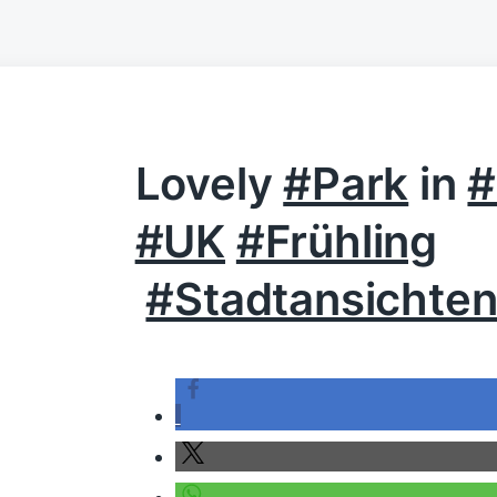
Lovely
#Park
in
#
#UK
#Frühling
#Stadtansichte