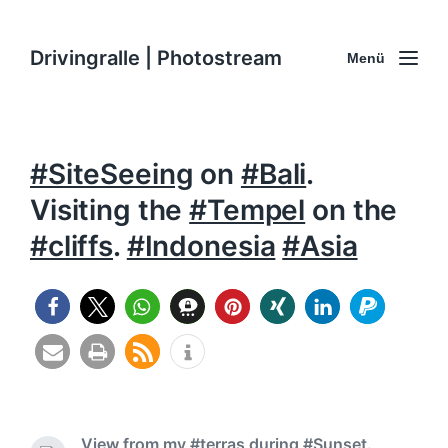
Drivingralle | Photostream
Menü
#SiteSeeing
on
#Bali
.
Visiting the
#Tempel
on the
#cliffs
.
#Indonesia
#Asia
0
View from my #terras during #Sunset.