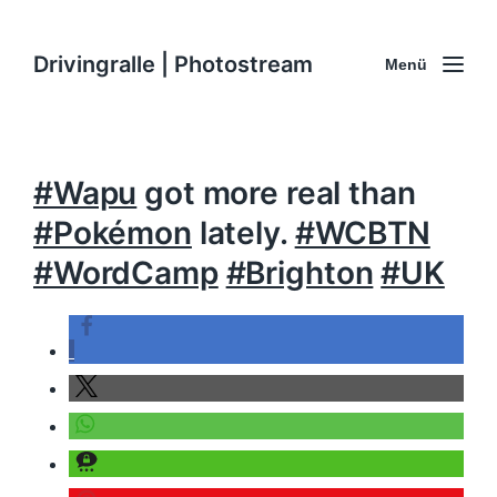
Drivingralle | Photostream
Menü
#Wapu
got more real than
#Pokémon
lately.
#WCBTN
#WordCamp
#Brighton
#UK