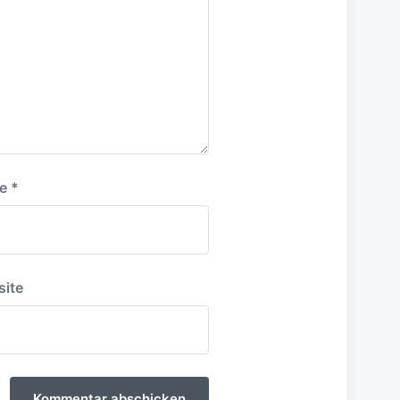
e
*
ite