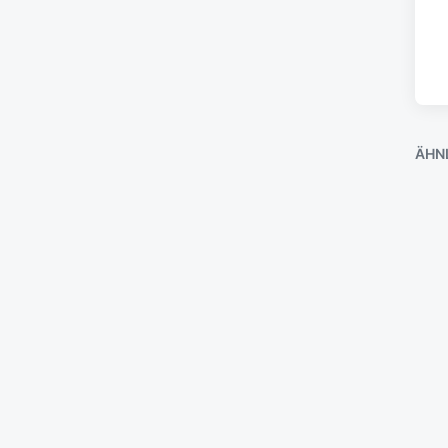
ÄHN
D