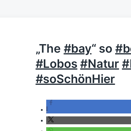
„The
#bay
“ so
#b
#Lobos
#Natur
#
#soSchönHier