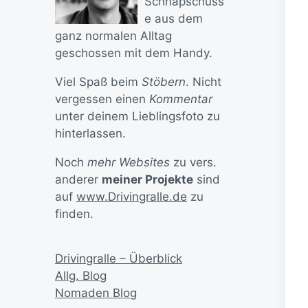
Schnapschüss
e aus dem
ganz normalen Alltag
geschossen mit dem Handy.
Viel Spaß beim
Stöbern
. Nicht
vergessen einen
Kommentar
unter deinem Lieblingsfoto zu
hinterlassen.
Noch
mehr Websites
zu vers.
anderer
meiner Projekte
sind
auf
www.Drivingralle.de
zu
finden.
Drivingralle – Überblick
Allg. Blog
Nomaden Blog