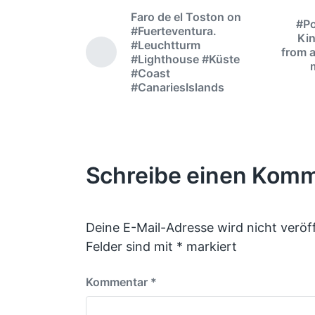
Faro de el Toston on
#Po
#Fuerteventura.
Kin
#Leuchtturm
from 
#Lighthouse #Küste
#Coast
#CanariesIslands
Schreibe einen Kom
Deine E-Mail-Adresse wird nicht veröff
Felder sind mit
*
markiert
Kommentar
*