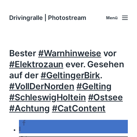
Drivingralle | Photostream
Menü
Bester
#Warnhinweise
vor
#Elektrozaun
ever. Gesehen
auf der
#GeltingerBirk
.
#VollDerNorden
#Gelting
#SchleswigHoltein
#Ostsee
#Achtung
#CatContent