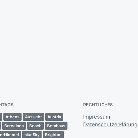
reifaltigkeit:
amping-Tisch, Bett-
isch und verstauter
isch. #VWT4 #Vanlife
Camping
pimpMyBus
24. Juni 2018
HTAGS
RECHTLICHES
Impressum
a
Athens
Aussicht
Austria
Datenschutzerklärung
Barcelona
Beach
Betahaus
uerHimmel
blueSky
Brighton