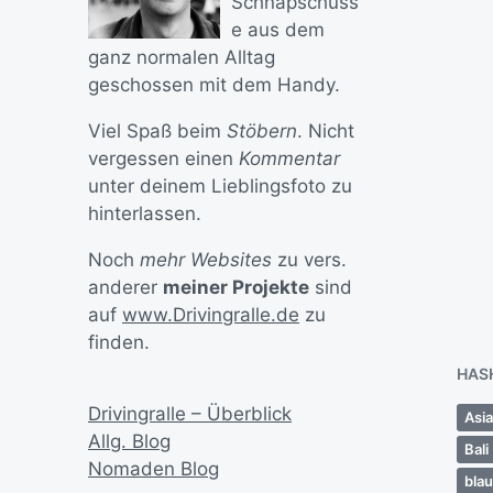
Schnapschüss
D
e aus dem
C
ganz normalen Alltag
T
geschossen mit dem Handy.
T
Viel Spaß beim
Stöbern
. Nicht
#
vergessen einen
Kommentar
#
unter deinem Lieblingsfoto zu
hinterlassen.
V
e
Noch
mehr Websites
zu vers.
r
ö
anderer
meiner Projekte
sind
f
auf
www.Drivingralle.de
zu
f
finden.
e
HAS
n
t
Drivingralle – Überblick
Asi
l
Allg. Blog
i
Bali
Nomaden Blog
c
bla
h