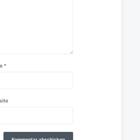
e
*
ite