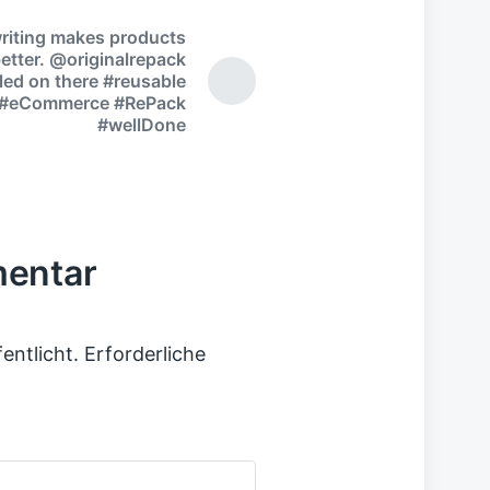
iting makes products
etter. @originalrepack
led on there #reusable
 #eCommerce #RePack
#wellDone
mentar
entlicht.
Erforderliche