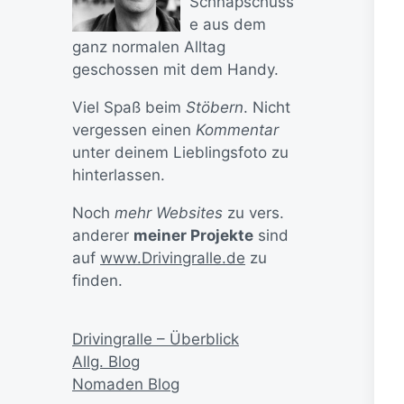
Schnapschüss
e aus dem
ganz normalen Alltag
geschossen mit dem Handy.
Viel Spaß beim
Stöbern
. Nicht
vergessen einen
Kommentar
unter deinem Lieblingsfoto zu
hinterlassen.
Noch
mehr Websites
zu vers.
anderer
meiner Projekte
sind
auf
www.Drivingralle.de
zu
finden.
Drivingralle – Überblick
Allg. Blog
Nomaden Blog