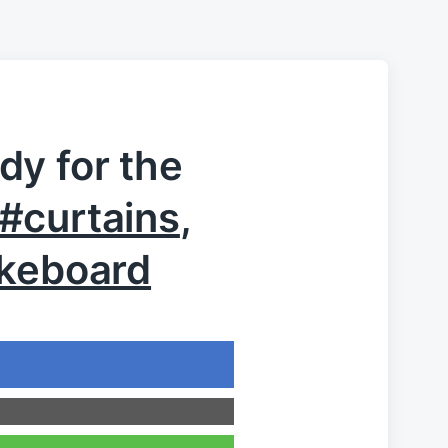
dy for the
#curtains
,
keboard