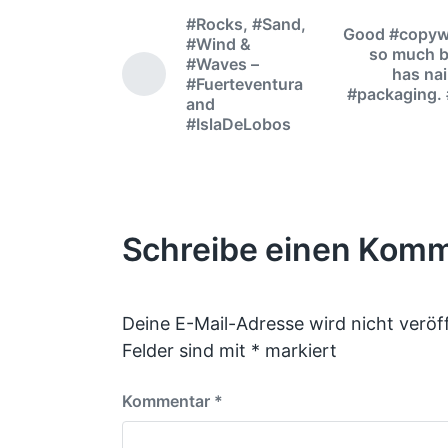
#Rocks, #Sand,
Good #copywr
#Wind &
so much b
#Waves –
has nai
#Fuerteventura
#packaging.
and
#IslaDeLobos
Schreibe einen Kom
Deine E-Mail-Adresse wird nicht veröff
Felder sind mit
*
markiert
Kommentar
*