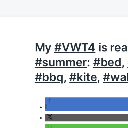
My
#VWT4
is rea
#summer
:
#bed
,
#bbq
,
#kite
,
#wa